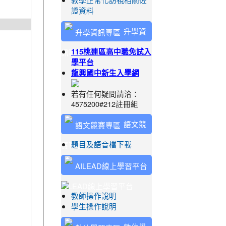
教學正常化訪視相關佐
證資料
升學資
訊專區
115桃連區高中職免試入
學平台
龍興國中新生入學網
若有任何疑問請洽：
4575200#212註冊組
語文競
賽專區
題目及語音檔下載
AILEAD線上學習平台
教師操作說明
學生操作說明