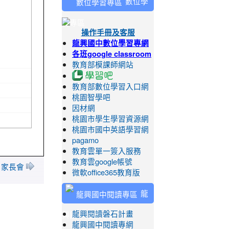
數位學
習專區
操作手冊及客服
龍興國中數位學習專網
各班google classroom
教育部模課師網站
教育部數位學習入口網
桃園智學吧
因材網
桃園市學生學習資源網
桃園市國中英語學習網
pagamo
教育雲單一簽入服務
教育雲google帳號
2 家長會
微軟office365教育版
龍
興國中閱讀專區
龍興閱讀磐石計畫
龍興國中閱讀專網