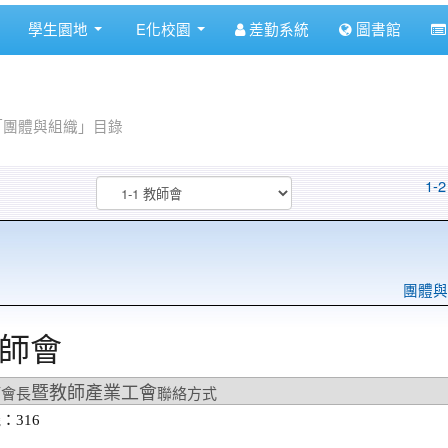
學生園地
E化校園
差勤系統
圖書館
「團體與組織」目錄
1-
團體與
教師會
暨教師產業工會
師會長
聯絡方式
：316