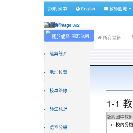
:::
龍興國中
English
教師園地
:::
:::
關於龍興
 所有書籍
龍興簡介
地理位置
校車路線
1-1 
師生概況
龍興國中教
校內分機
處室分機