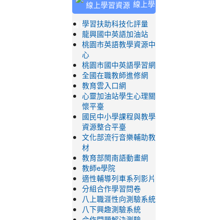
線上學
習資源
學習扶助科技化評量
龍興國中英語加油站
桃園市英語教學資源中
心
桃園市國中英語學習網
全國在職教師進修網
教育雲入口網
心靈加油站學生心理關
懷平臺
國民中小學課程與教學
資源整合平臺
文化部流行音樂輔助教
材
教育部閩南語動畫網
教師e學院
適性輔導列車系列影片
分組合作學習問卷
八上職涯性向測驗系統
八下興趣測驗系統
合作問題解決測驗