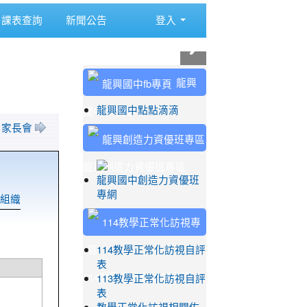
課表查詢
新聞公告
登入
:::
龍興
國中fb專頁
龍興國中點點滴滴
2 家長會
龍興創造力資優班專區
龍興國中創造力資優班
專網
組織
114教學正常化訪視自評
表
114教學正常化訪視專區
113教學正常化訪視自評
表