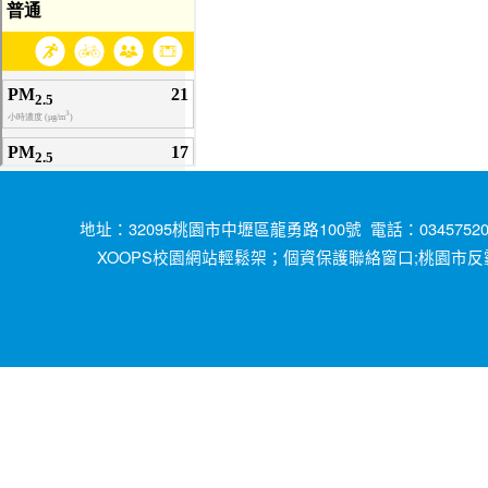
地址：32095桃園市中壢區龍勇路100號 電話：034575200
XOOPS校園網站輕鬆架；
;桃園市反
個資保護聯絡窗口