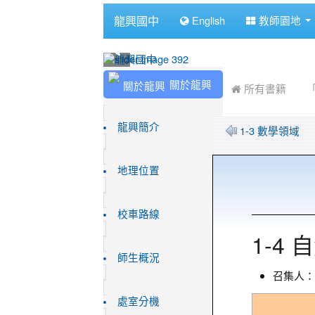
:::
龍興國中
English
教師園地
:::
:::
關於龍興
 所有書籍
龍興簡介
1-3 數學領域
地理位置
校車路線
1-4
師生概況
召集人：
處室分機