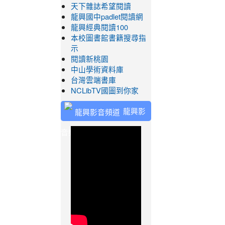
天下雜誌希望閱讀
龍興國中padlet閱讀網
龍興經典閱讀100
本校圖書館書籍搜尋指
示
閱讀新桃園
中山學術資料庫
台灣雲端書庫
NCLibTV國圖到你家
龍興影
音頻道