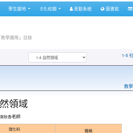
學生園地
E化校園
差勤系統
圖書館
「教學團隊」目錄
1-5
教學
 自然領域
老師
葉秋香
理化科
職稱