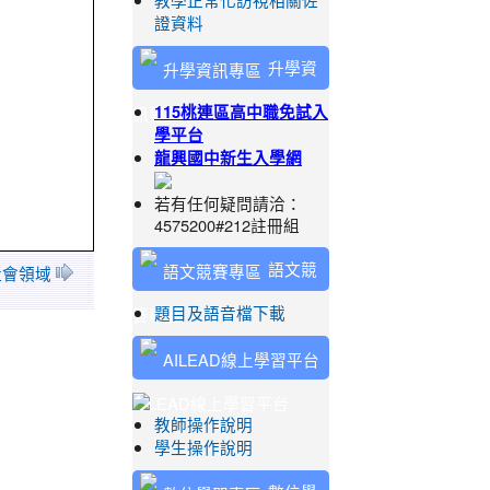
教學正常化訪視相關佐
證資料
升學資
訊專區
115桃連區高中職免試入
學平台
龍興國中新生入學網
若有任何疑問請洽：
4575200#212註冊組
語文競
 社會領域
賽專區
題目及語音檔下載
AILEAD線上學習平台
教師操作說明
學生操作說明