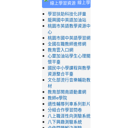
線上學
習資源
學習扶助科技化評量
龍興國中英語加油站
桃園市英語教學資源中
心
桃園市國中英語學習網
全國在職教師進修網
教育雲入口網
心靈加油站學生心理關
懷平臺
國民中小學課程與教學
資源整合平臺
文化部流行音樂輔助教
材
教育部閩南語動畫網
教師e學院
適性輔導列車系列影片
分組合作學習問卷
八上職涯性向測驗系統
八下興趣測驗系統
合作問題解決測驗