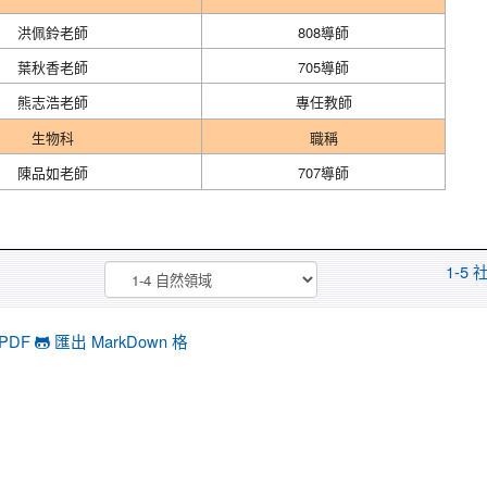
洪佩鈴​老師
808導師
葉秋香老師
705導師
熊志浩老師
專任教師
生物科
職稱
陳品如老師
707導師
1-5
PDF
匯出 MarkDown 格