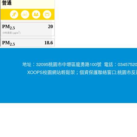
地址：32095桃園市中壢區龍勇路100號 電話：034575200
XOOPS校園網站輕鬆架；
;桃園市反
個資保護聯絡窗口