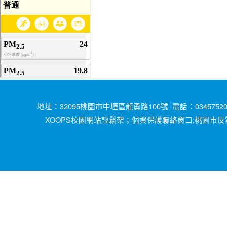
地址：32095桃園市中壢區龍勇路100號 電話：034575200
XOOPS校園網站輕鬆架；
;桃園市反
個資保護聯絡窗口