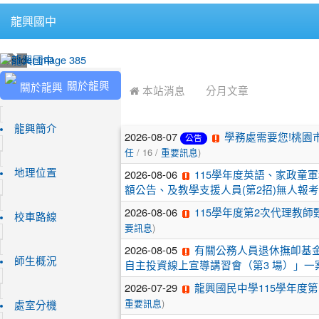
龍興國中
:::
:::
關於龍興
 本站消息
分月文章
文
龍興簡介
2026-08-07
學務處需要您!桃園
公告
/ 16 /
)
章
任
重要訊息
2026-08-06
地理位置
115學年度英語、家政童
列
額公告、及教學支援人員(第2招)無人報考
表
2026-08-06
115學年度第2次代理教師
校車路線
)
要訊息
2026-08-05
有關公務人員退休撫卹基金
師生概況
自主投資線上宣導講習會（第3 場）」一
2026-07-29
龍興國民中學115學年度第
)
重要訊息
處室分機