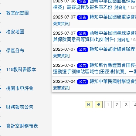
2025-07-08
函轉中華民國曲棍球協
公告
(
/ 12
標賽」競賽規程及報名表乙份
體育組
教室配置圖
2025-07-07
轉知中華民國舉重協會
公告
)
競賽資訊
校安地圖
2025-07-07
函轉中華民國壘球協會
公告
(
/ 9
與保險同意書等資料(均如附件)
體育組
2025-07-07
轉知中華武術總會辦理
公告
學區分布
)
競賽資訊
2025-07-07
轉知新竹縣體育會田徑
公告
115教科書版本
運動選手訓練站區域性(田徑)對抗賽」一
2025-07-04
轉知中華民國射擊協會
公告
)
桃園市申評會
競賽資訊
1
2
3
財務報表公告
會計室財務報表