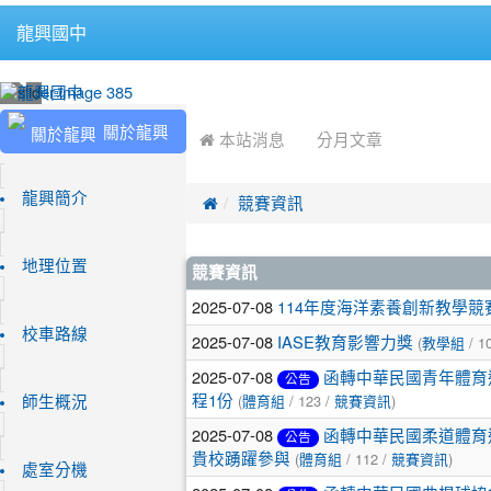
龍興國中
:::
:::
關於龍興
 本站消息
分月文章
龍興簡介

競賽資訊
文
地理位置
競賽資訊
章
2025-07-08
114年度海洋素養創新教學競
校車路線
列
2025-07-08
(
/ 1
IASE教育影響力獎
教學組
表
2025-07-08
函轉中華民國青年體育
公告
(
/ 123 /
)
程1份
師生概況
體育組
競賽資訊
2025-07-08
函轉中華民國柔道體育
公告
(
/ 112 /
)
貴校踴躍參與
體育組
競賽資訊
處室分機