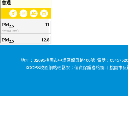
地址：32095桃園市中壢區龍勇路100號 電話：034575200
XOOPS校園網站輕鬆架；
;桃園市反
個資保護聯絡窗口