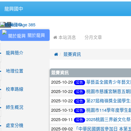
龍興國中
:::
:::
關於龍興
 本站消息
分月文章
龍興簡介

競賽資訊
文
地理位置
競賽資訊
章
2025-10-29
華藝盃全國青少年藝文
公告
校車路線
列
2025-10-22
桃園市慈護宮酬恩五朝
公告
表
2025-10-22
第27屆梅嶺獎全國學
公告
師生概況
2025-10-13
桃園市114學年度學
公告
2025-09-11
2025桃園三界爺文化
公告
處室分機
2025-09-02
「中華民國選拔參加日 本第