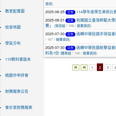
)
資訊
2025-08-25
教室配置圖
114學年度學生美術比
公告
2025-08-21
有關國立臺灣師範大學辦理「
公告
(
/ 109 /
)
賽」
資訊組
競賽資訊
校安地圖
2025-07-30
函轉中華民國手球協會
公告
/ 167 /
)
競賽資訊
學區分布
2025-07-30
函轉中華民國射擊協會
公告
(
/ 126 /
)
料各1份
體育組
競賽資訊
115教科書版本
2
1
3
桃園市申評會
財務報表公告
會計室財務報表