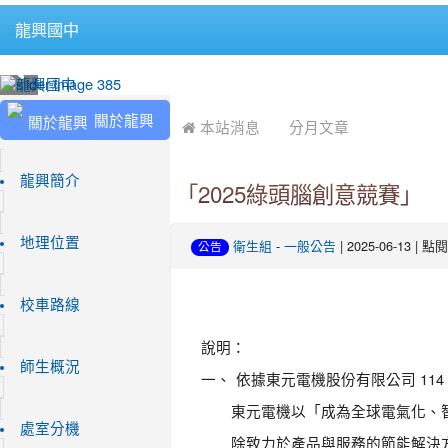
龍興國中
:::
:::
關於龍興
 本站消息
分月文章
龍興簡介
「2025綠頭腦創意競賽」
地理位置
-
| 2025-06-13 | 
衛生組
一般公告
公告
校車路線
說明：
師生概況
一、
依據東元電機股份有限公司 114 年 
東元電機以「成為全球電氣化、
處室分機
除致力於產品與服務的節能解決方