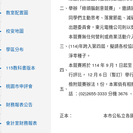
二、
舉辦「綠頭腦創意競賽」，邀請
教室配置圖
同學們主動思考、落實節能、減
出題委員會，東元電機公司則以
校安地圖
本競賽無任何營利或商業活動介入
三、
(114)年跨入第四屆，擬請各
學區分布
淨零種子。
本競賽將於 114 年 9 月 1 日起至
115教科書版本
四、
行評比， 12 月 6 日（暫訂）
檢附競賽辦法 1 份，本案倘有
桃園市申評會
五、
話 ：(02)2655-3333 分機 3676 、
財務報表公告
正本：
本市公私立各
會計室財務報表