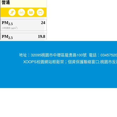
地址：32095桃園市中壢區龍勇路100號 電話：034575200
XOOPS校園網站輕鬆架；
;桃園市反
個資保護聯絡窗口