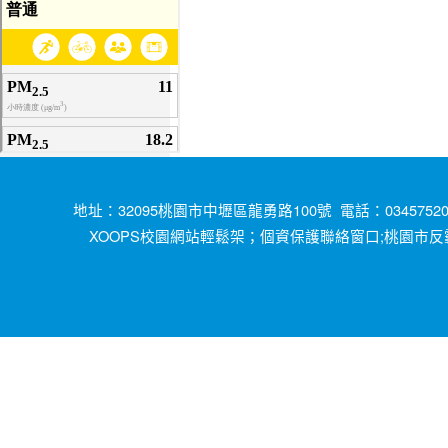
地址：32095桃園市中壢區龍勇路100號 電話：034575200
XOOPS校園網站輕鬆架；
;桃園市反
個資保護聯絡窗口