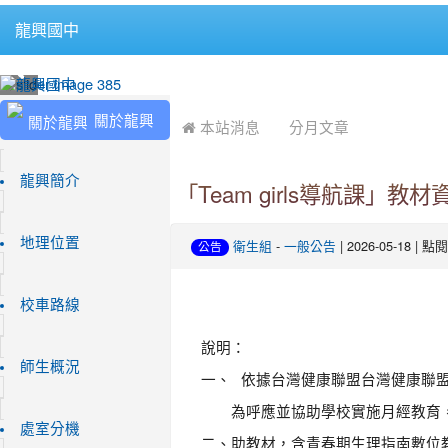
龍興國中
:::
:::
關於龍興
 本站消息
分月文章
龍興簡介
「Team girls導航課」
地理位置
-
| 2026-05-18 | 
衛生組
一般公告
公告
校車路線
說明：
師生概況
一、
依據台灣健康聯盟台灣健康聯盟字第
為呼應並協助學校實施月經教育，該
處室分機
二、
助教材，含青春期生理指南數位