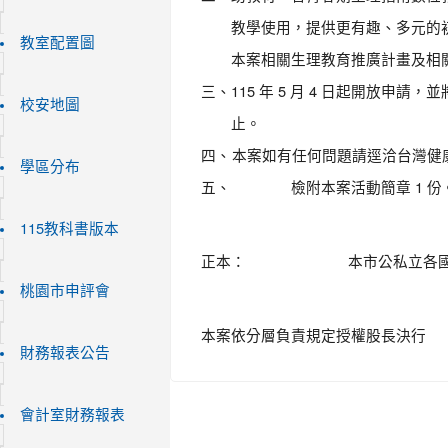
教學使用，提供更有趣、多元的
教室配置圖
本案相關生理教育推廣計畫及相
三、
115 年 5 月 4 日起開放申請，
校安地圖
止。
四、
本案如有任何問題請逕洽台灣健康聯盟
學區分布
五、
檢附本案活動簡章 1 份
115教科書版本
正本：
本市公私立各
桃園市申評會
本案依分層負責規定授權股長決行
財務報表公告
會計室財務報表