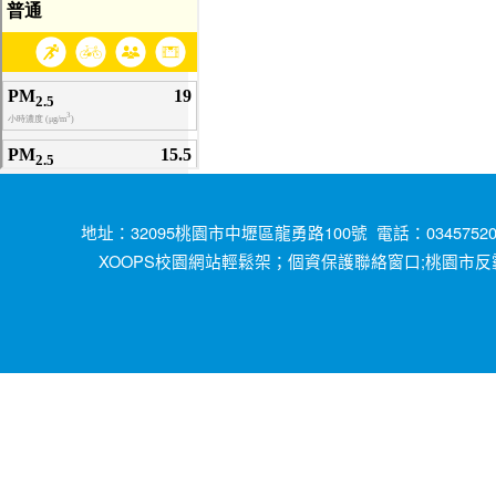
地址：32095桃園市中壢區龍勇路100號 電話：034575200
XOOPS校園網站輕鬆架；
;桃園市反
個資保護聯絡窗口