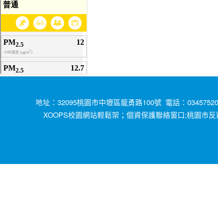
地址：32095桃園市中壢區龍勇路100號 電話：034575200
XOOPS校園網站輕鬆架；
;桃園市反
個資保護聯絡窗口