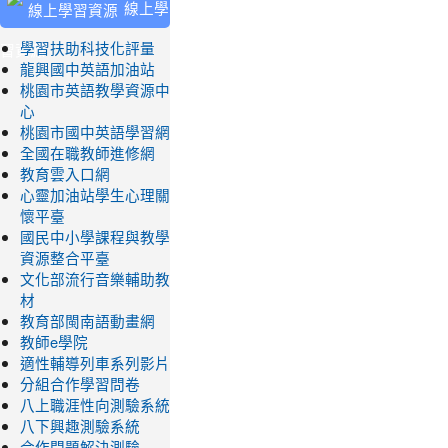
線上學
習資源
學習扶助科技化評量
龍興國中英語加油站
桃園市英語教學資源中
心
桃園市國中英語學習網
全國在職教師進修網
教育雲入口網
心靈加油站學生心理關
懷平臺
國民中小學課程與教學
資源整合平臺
文化部流行音樂輔助教
材
教育部閩南語動畫網
教師e學院
適性輔導列車系列影片
分組合作學習問卷
八上職涯性向測驗系統
八下興趣測驗系統
合作問題解決測驗