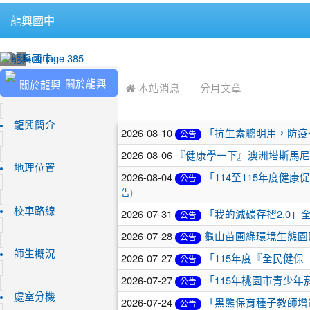
龍興國中
:::
:::
關於龍興
 本站消息
分月文章
文
龍興簡介
2026-08-10
「抗生素聰明用，防疫
公告
章
2026-08-06
『健康學一下』澳洲塔斯馬尼
地理位置
列
2026-08-04
「114至115年度健
公告
)
告
表
校車路線
2026-07-31
「我的減碳存摺2.0」
公告
2026-07-28
龜山苗圃綠環境生態園
公告
師生概況
2026-07-27
「115年度『全民健保
公告
2026-07-27
「115年桃園市青少
公告
處室分機
2026-07-24
「黑熊保育種子教師增
公告